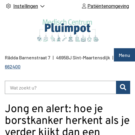
Instellingen
Patiëntenomgeving
Hoof
Menu
Rädda Barnenstraat
7
4695BJ
Sint-Maartensdijk
0166
Tel:
662400
Zoe
Jong en alert: hoe je
borstkanker herkent als je
verder kijkt dan een