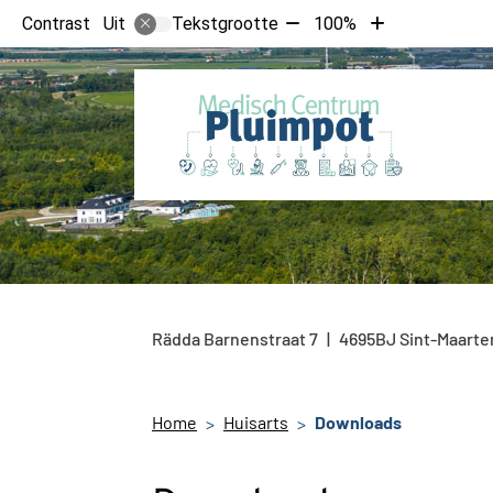
Tekst
Tekst
Contrast
Tekstgrootte
100%
Uit
verkleinen
vergroten
met
met
10%
10%
Rädda Barnenstraat
7
4695BJ
Sint-Maarte
Home
Huisarts
Downloads