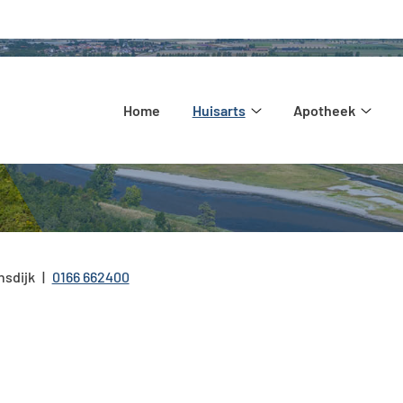
Hoofdmenu
Home
Huisarts
Apotheek
Huisarts
Apot
submenu
subm
nsdijk
0166 662400
Tel: