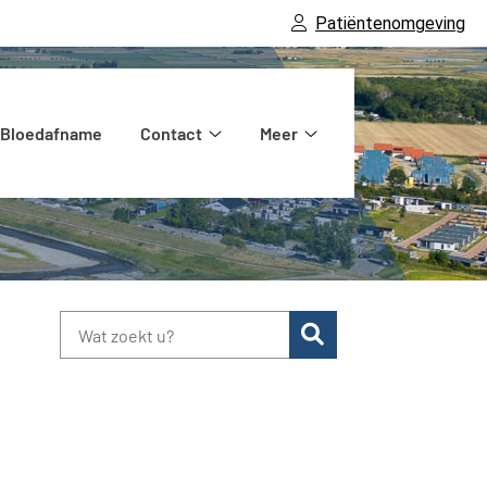
Patiëntenomgeving
Bloedafname
Contact
Meer
heek
Contact
Meer
enu
submenu
submenu
Zoeken