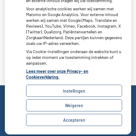
en externe inhoud vragen wij uw toestemming.
Voor analytische cookies werken wij samen met
Matomo en Google Analytics. Voor externe inhoud
werken wij samen met Google (Maps, Translate en
Moet ik naar de dokter?
Reviews), YouTube, Vimeo, Facebook, Instagram, X
(Twitter), Qualizorg, Patiëntenvertellen en
ZorgkaartNederland. Deze partijen kunnen gegevens
zoals uw IP-adres verwerken.
Via Cookie-instellingen onderaan de website kunt u
op ieder moment uw toestemming intrekken of
aanpassen.
Lees meer over onze Privacy- en
Cookieverklaring.
Instellingen
Weigeren
Uw Zorg Online
|
Beheer
Privacy verklaring
|
Cookie-instellingen
|
Voorwaarden
Accepteren