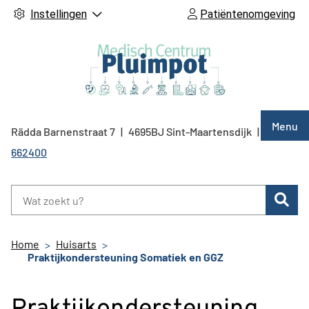
Instellingen
Patiëntenomgeving
Hoof
Menu
Rädda Barnenstraat
7
4695BJ
Sint-Maartensdijk
0166
Tel:
662400
Zoe
Home
Huisarts
Praktijkondersteuning Somatiek en GGZ