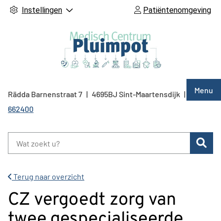
Instellingen
Patiëntenomgeving
Hoof
Menu
Rädda Barnenstraat
7
4695BJ
Sint-Maartensdijk
0166
Tel:
662400
Zoe
Terug naar overzicht
CZ vergoedt zorg van
twee gespecialiseerde