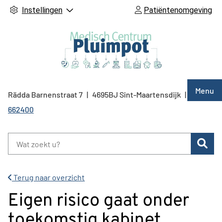
Instellingen
Patiëntenomgeving
Hoof
Menu
Rädda Barnenstraat
7
4695BJ
Sint-Maartensdijk
0166
Tel:
662400
Zoe
Terug naar overzicht
Eigen risico gaat onder
toekomstig kabinet