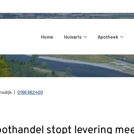
Hoofdmenu
Home
Huisarts
Apotheek
Huisarts
Apot
submenu
subm
nsdijk
0166 662400
Tel:
othandel stopt levering me