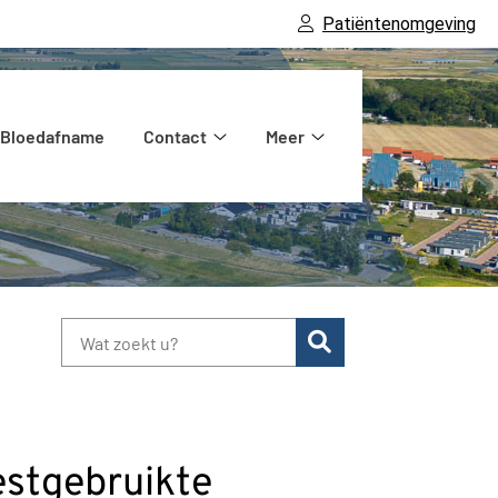
Patiëntenomgeving
Bloedafname
Contact
Meer
heek
Contact
Meer
enu
submenu
submenu
Zoeken
estgebruikte