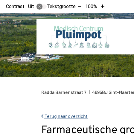
Tekst
Tekst
Contrast
Tekstgrootte
100%
Uit
verkleinen
vergroten
met
met
10%
10%
Rädda Barnenstraat
7
4695BJ
Sint-Maarte
Terug naar overzicht
Farmaceutische gro