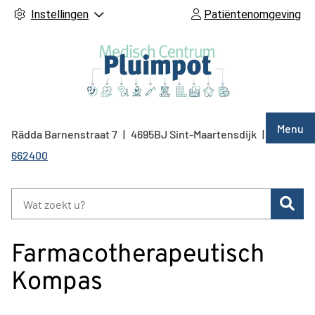
Instellingen
Patiëntenomgeving
Hoof
Menu
Rädda Barnenstraat
7
4695BJ
Sint-Maartensdijk
0166
Tel:
662400
Zoe
Farmacotherapeutisch
Kompas