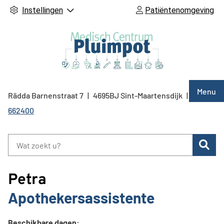
Instellingen
Patiëntenomgeving
Hoof
Menu
Rädda Barnenstraat
7
4695BJ
Sint-Maartensdijk
0166
Tel:
662400
Zoe
Petra
Apothekersassistente
Beschikbare dagen: