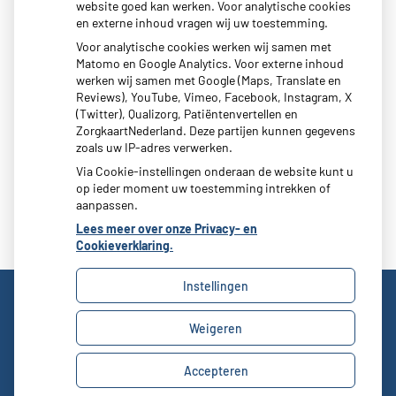
website goed kan werken. Voor analytische cookies
E-mail:
info@mcpluimpot.nl
en externe inhoud vragen wij uw toestemming.
Voor analytische cookies werken wij samen met
Matomo en Google Analytics. Voor externe inhoud
werken wij samen met Google (Maps, Translate en
Moet ik naar de dokter?
Reviews), YouTube, Vimeo, Facebook, Instagram, X
(Twitter), Qualizorg, Patiëntenvertellen en
ZorgkaartNederland. Deze partijen kunnen gegevens
zoals uw IP-adres verwerken.
Via Cookie-instellingen onderaan de website kunt u
op ieder moment uw toestemming intrekken of
aanpassen.
Lees meer over onze Privacy- en
Cookieverklaring.
Instellingen
Uw Zorg Online
|
Beheer
Weigeren
Privacy verklaring
|
Cookie-instellingen
|
Voorwaarden
Accepteren