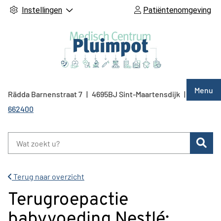
Instellingen
Patiëntenomgeving
Hoof
Menu
Rädda Barnenstraat
7
4695BJ
Sint-Maartensdijk
0166
Tel:
662400
Zoe
Terug naar overzicht
Terugroepactie
babyvoeding Nestlé: